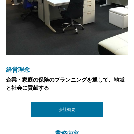
経営理念
ビジョン
ご挨拶
企業・家庭の保険のプランニングを通して、地域
愛媛県内すべてのお客さまに
ようこそ、Kプランニングの菊池です。
と社会に貢献する
総合的な保険提案と丁寧な事故対応ができる
広域代理店を目指します。
人は皆、さまざまな目標を持っています。その目標を叶えるため
には何が必要でしょうか？目標によっては多くの困難やリスクが
会社概要
伴う事もあるでしょう。
会社概要
それでも目標を叶えたいとチャレンジを続ける人がその目標をつ
かみ取ることができるのではないでしょうか。
業務内容