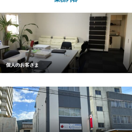
すべてのリスクを回避することはとても難しいことだと思いま
す。そこで保険が必要になるのです。
どんな時にどんな保険が必要でしょうか。活動を続けるためには
その人にぴったり合った保険が必要です。その保険をお探しする
お手伝いを致します。
また、その環境や家族構成も時と共に変化しますので将来に渡り
メンテナンスが必要になります。
Kプランニングでは長いお付き合いでお客様をお守りしていま
個人のお客さま
す。
まずはお任せください。
2023年11月
株式会社 Kプランニング
代表取締役 菊池健二