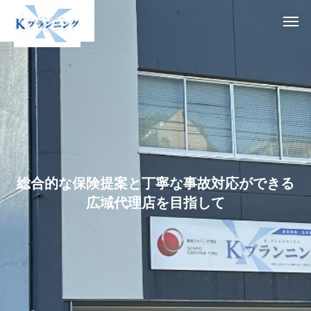
総
合
的
な
保
険
提
案
と
丁
寧
な
事
故
対
応
が
で
き
る
広
域
代
理
店
を
目
指
し
て